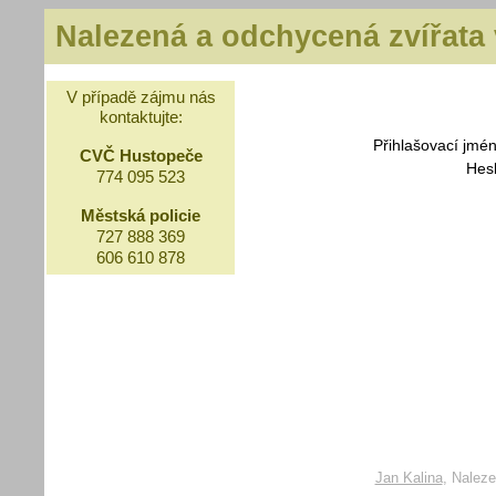
Nalezená a odchycená zvířata
V případě zájmu nás
kontaktujte:
Přihlašovací jmé
CVČ Hustopeče
Hes
774 095 523
Městská policie
727 888 369
606 610 878
Jan Kalina
, Naleze